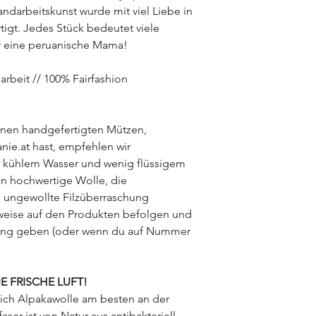
ndarbeitskunst wurde mit viel Liebe in
igt. Jedes Stück bedeutet viele
ür eine peruanische Mama!
rbeit // 100% Fairfashion
inen handgefertigten Mützen,
ie.at hast, empfehlen wir
t kühlem Wasser und wenig flüssigem
n hochwertige Wolle, die
 ungewollte Filzüberraschung
weise auf den Produkten befolgen und
gung geben (oder wenn du auf Nummer
IE FRISCHE LUFT!
ich Alpakawolle am besten an der
faser ist von Natur aus antibakteriell