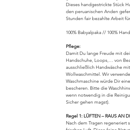
Dieses handgestrickte Stück Ha
den peruanischen Anden gefert
Stunden fair bezahlte Arbeit f
100% Babyalpaka // 100% Handa
Pflege:
Damit Du lange Freude mit de
Handschuhe, Loops,… von Bean
ausschließlich Handwäsche mi
Wollwaschmittel. Wir verwende
Waschmaschine würde Dir eine
bescheren. Bitte die Waschhin
wenn notwendig in die Reini
Sicher gehen magst).
Regel 1: LÜFTEN – RAUS AN D
Nach dem Tragen regeneriert s
frischen Luft. Diese feine Natur