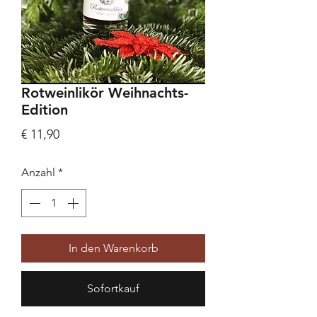
Rotweinlikör Weihnachts-
Edition
Preis
€ 11,90
Anzahl
*
In den Warenkorb
Sofortkauf