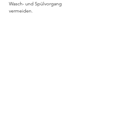
Wasch- und Spülvorgang
vermeiden.
Den Schleudergang möglichst
auslassen, oder auf maximal 600
Umdrehungen pro Minute drosseln.
Nach dem Waschen die Mützen zum
Trocknen auflegen. Niemals in den
Wäschetrockner geben!