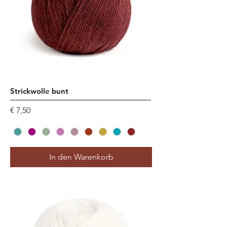
Strickwolle bunt
Preis
€ 7,50
In den Warenkorb