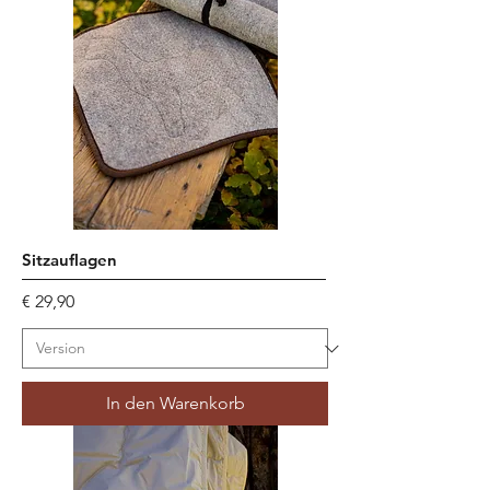
Sitzauflagen
Preis
€ 29,90
In den Warenkorb