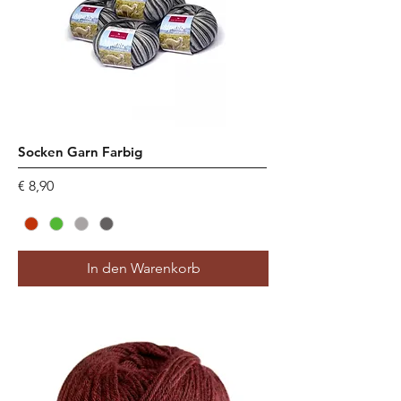
r
Socken Garn Farbig
Preis
€ 8,90
In den Warenkorb