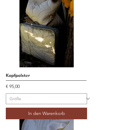
Kopfpolster
Preis
€ 95,00
In den Warenkorb