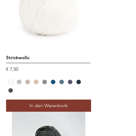
Strickwolle
Preis
€ 7,50
In den Warenkorb