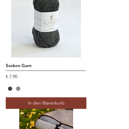
Socken Garn
Preis
€ 7,90
In den Warenkorb