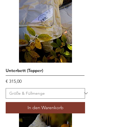
Unterbett (Topper)
Preis
€ 315,00
In den Warenkorb