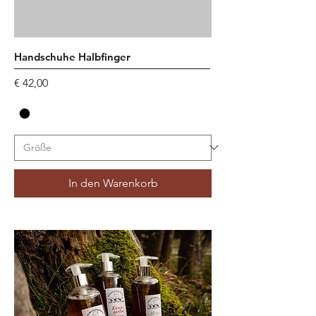
Handschuhe Halbfinger
Preis
€ 42,00
In den Warenkorb